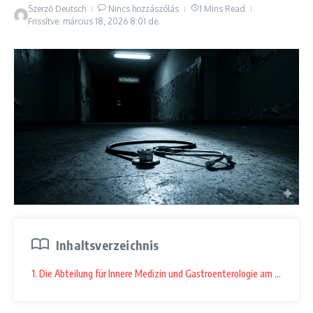
Szerző
Deutsch
Nincs hozzászólás
1 Mins Read
Frissítve: március 18, 2026
8:01 de.
Inhaltsverzeichnis
1. Die Abteilung für Innere Medizin und Gastroenterologie am Bajcsy-Z