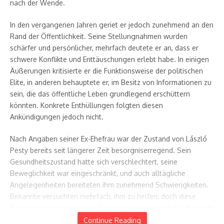
nach der Wende.
In den vergangenen Jahren geriet er jedoch zunehmend an den
Rand der Öffentlichkeit. Seine Stellungnahmen wurden
schärfer und persönlicher, mehrfach deutete er an, dass er
schwere Konflikte und Enttäuschungen erlebt habe. In einigen
Äußerungen kritisierte er die Funktionsweise der politischen
Elite, in anderen behauptete er, im Besitz von Informationen zu
sein, die das öffentliche Leben grundlegend erschüttern
könnten. Konkrete Enthüllungen folgten diesen
Ankündigungen jedoch nicht.
Nach Angaben seiner Ex-Ehefrau war der Zustand von László
Pesty bereits seit längerer Zeit besorgniserregend. Sein
Gesundheitszustand hatte sich verschlechtert, seine
Beweglichkeit war eingeschränkt, und auch alltägliche
Angelegenheiten bereiteten ihm zunehmend Schwierigkeiten.
Bekannte versuchten mehrfach, ihm zu helfen, doch diese
Angebote habe er regelmäßig zurückgewiesen und sich immer
weiter isoliert.
Continue Reading