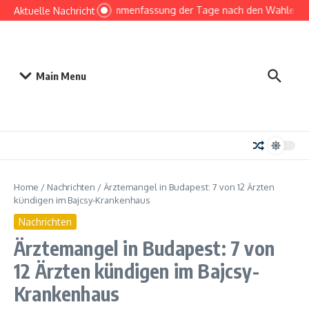
Ugrás a tartalomhoz
Zusammenfassung der Tage nach den Wahlen bi
Aktuelle Nachricht
Main Menu
Home
/
Nachrichten
/
Ärztemangel in Budapest: 7 von 12 Ärzten
kündigen im Bajcsy-Krankenhaus
Nachrichten
Ärztemangel in Budapest: 7 von
12 Ärzten kündigen im Bajcsy-
Krankenhaus