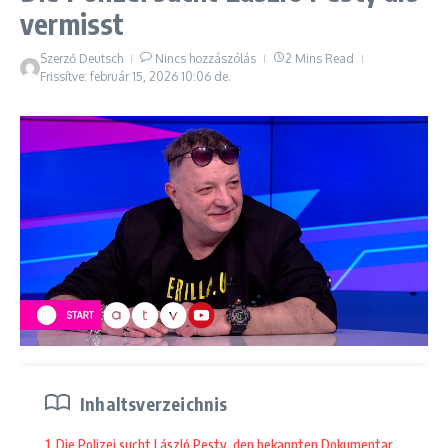
vermisst
Szerző
Deutsch
Nincs hozzászólás
2 Mins Read
Frissítve: február 15, 2026
10:06 de.
Inhaltsverzeichnis
1. Die Polizei sucht László Pesty, den bekannten Dokumentarfilmregiss