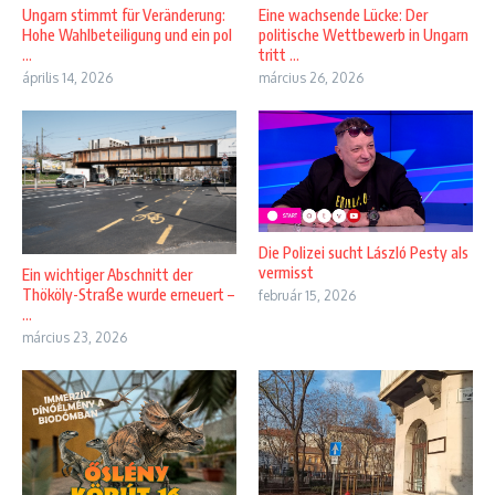
Ungarn stimmt für Veränderung:
Eine wachsende Lücke: Der
Hohe Wahlbeteiligung und ein pol
politische Wettbewerb in Ungarn
...
tritt ...
április 14, 2026
március 26, 2026
Die Polizei sucht László Pesty als
vermisst
Ein wichtiger Abschnitt der
Thököly-Straße wurde erneuert –
február 15, 2026
...
március 23, 2026