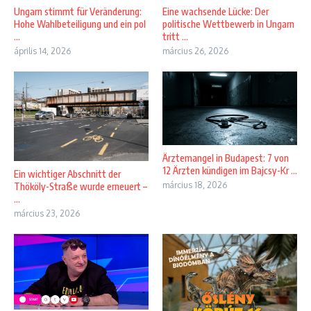
Ungarn stimmt für Veränderung:
Eine wachsende Lücke: Der
Hohe Wahlbeteiligung und ein pol
politische Wettbewerb in Ungarn
...
tritt ...
április 14, 2026
március 26, 2026
Ärztemangel in Budapest: 7 von
12 Ärzten kündigen im Bajcsy-Kr ...
Ein wichtiger Abschnitt der
március 18, 2026
Thököly-Straße wurde erneuert –
...
március 23, 2026