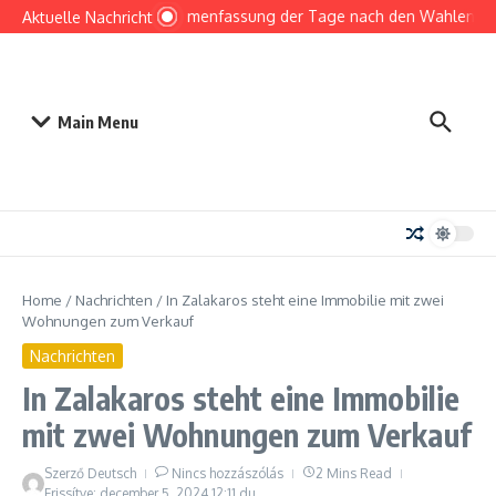
Zusammenfassung der Tage nach den Wahlen bis 
Aktuelle Nachricht
Main Menu
Home
/
Nachrichten
/
In Zalakaros steht eine Immobilie mit zwei
Wohnungen zum Verkauf
Nachrichten
In Zalakaros steht eine Immobilie
mit zwei Wohnungen zum Verkauf
Szerző
Deutsch
Nincs hozzászólás
2 Mins Read
Frissítve: december 5, 2024
12:11 du.