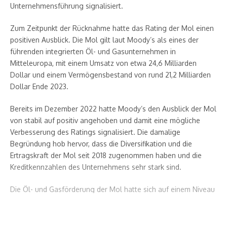
Unternehmensführung signalisiert.
Zum Zeitpunkt der Rücknahme hatte das Rating der Mol einen
positiven Ausblick. Die Mol gilt laut Moody’s als eines der
führenden integrierten Öl- und Gasunternehmen in
Mitteleuropa, mit einem Umsatz von etwa 24,6 Milliarden
Dollar und einem Vermögensbestand von rund 21,2 Milliarden
Dollar Ende 2023.
Bereits im Dezember 2022 hatte Moody’s den Ausblick der Mol
von stabil auf positiv angehoben und damit eine mögliche
Verbesserung des Ratings signalisiert. Die damalige
Begründung hob hervor, dass die Diversifikation und die
Ertragskraft der Mol seit 2018 zugenommen haben und die
Kreditkennzahlen des Unternehmens sehr stark sind.
Die Öl- und Gasförderung der Mol hatte sich auf einem Niveau
von etwa 90.000–100.000 Barrel Öläquivalent pro Tag
stabilisiert, unter anderem aufgrund neuer Vorkommen in
Kroatien, Aserbaidschan und Kasachstan, so Moody’s.