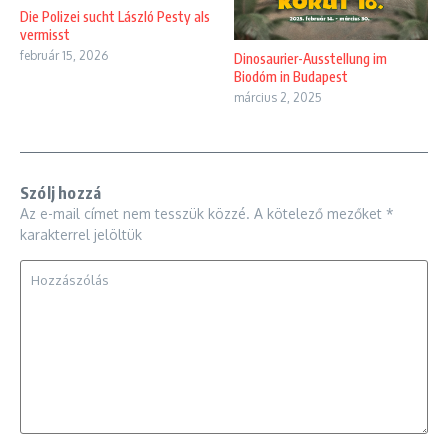
Die Polizei sucht László Pesty als
vermisst
február 15, 2026
Dinosaurier-Ausstellung im
Biodóm in Budapest
március 2, 2025
Szólj hozzá
Az e-mail címet nem tesszük közzé.
A kötelező mezőket
*
karakterrel jelöltük